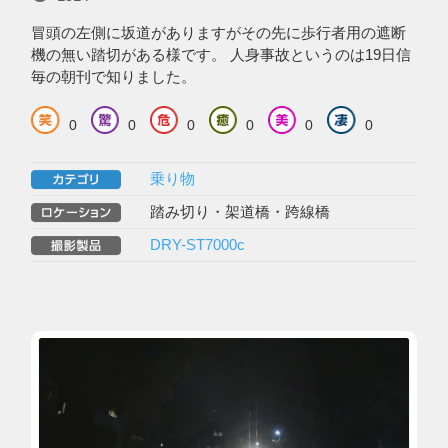
冒頭の左側に坂道がありますがその先に歩行者用の遮断
機の無い踏切がある様です。 人身事故というのは19日信
毎の朝刊で知りました。
0
0
0
0
0
0
乗り物
踏み切り・架道橋・跨線橋
DRY-ST7000c