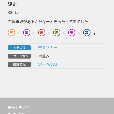
逆走
15
右折車線があるんだなーと思ったら逆走でした。
0
0
0
0
0
0
交通マナー
街並み
SN-TW83d
動画カテゴリ