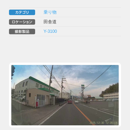
乗り物
田舎道
Y-3100