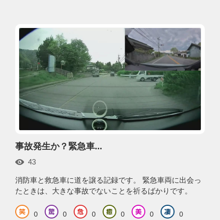
事故発生か？緊急車...
43
消防車と救急車に道を譲る記録です。 緊急車両に出会っ
たときは、大きな事故でないことを祈るばかりです。
0
0
0
0
0
0