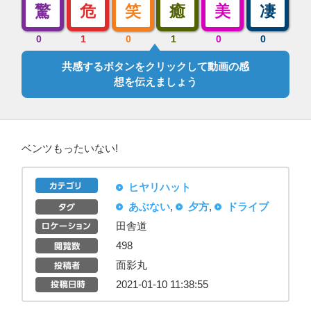
驚
危
笑
癒
美
凄
0
1
0
1
0
0
共感するボタンをクリックして動画の感
想を伝えましょう
ベンツもったいない!
ヒヤリハット
あぶない
,
夕方
,
ドライブ
田舎道
498
面影丸
2021-01-10 11:38:55